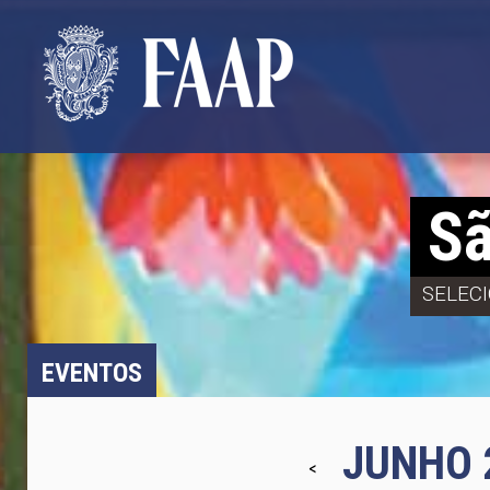
Sã
SELEC
EVENTOS
JUNHO 
<